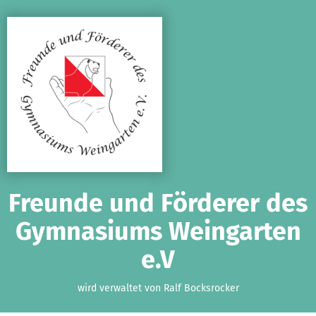
Zum Hauptinhalt springen
Erklärung zur Barrierefreiheit anzeigen
Freunde und Förderer des
Gymnasiums Weingarten
e.V
wird verwaltet von Ralf Bocksrocker