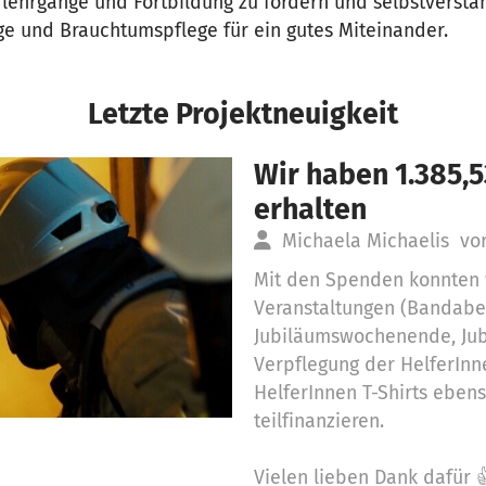
rlehrgänge und Fortbildung zu fördern und selbstverstä
e und Brauchtumspflege für ein gutes Miteinander.
Letzte Projektneuigkeit
Wir haben 1.385,
erhalten
Michaela Michaelis
vo
Mit den Spenden konnten w
Veranstaltungen (Bandaben
Jubiläumswochenende, Jub
Verpflegung der HelferInn
HelferInnen T-Shirts eben
teilfinanzieren.
Vielen lieben Dank dafür 