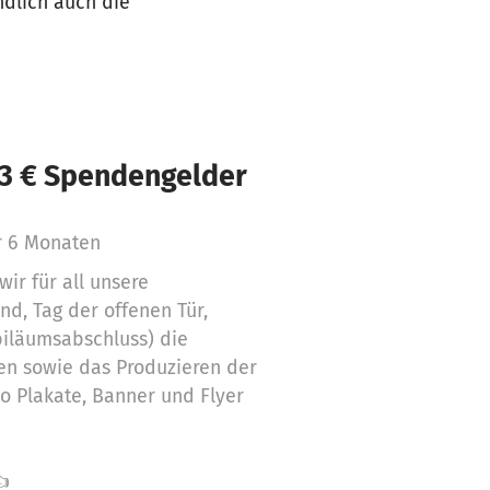
ndlich auch die
53 € Spendengelder
r 6 Monaten
ir für all unsere
d, Tag der offenen Tür,
iläumsabschluss) die
en sowie das Produzieren der
so Plakate, Banner und Flyer
👍