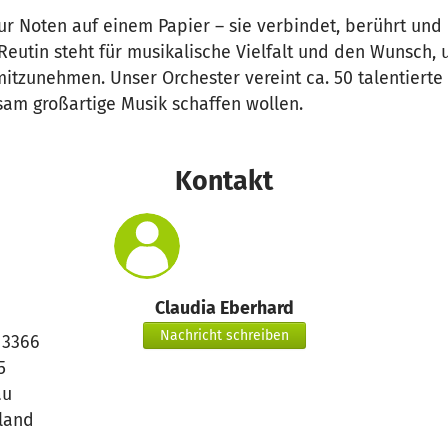
nur Noten auf einem Papier – sie verbindet, berührt und
eutin steht für musikalische Vielfalt und den Wunsch, 
mitzunehmen. Unser Orchester vereint ca. 50 talentiert
sam großartige Musik schaffen wollen.
Kontakt
Claudia Eberhard
Nachricht schreiben
 3366
5
au
land