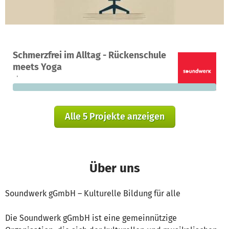
Ein Projekt in Bad Saulgau, Deutschland
Schmerzfrei im Alltag - Rückenschule
0
0 %
1.750 €
meets Yoga
Spenden
finanziert
fehlen noch
Alle 5 Projekte anzeigen
Über uns
Soundwerk gGmbH – Kulturelle Bildung für alle
Die Soundwerk gGmbH ist eine gemeinnützige