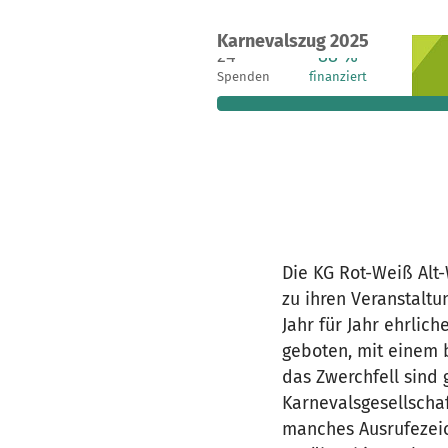
Ein Projekt in Duisburg, Deutschland
Karnevalszug 2025
24
88 %
Spenden
finanziert
fehle
Die KG Rot-Weiß Alt-
zu ihren Veranstalt
Jahr für Jahr ehrlic
geboten, mit einem 
das Zwerchfell sind g
Karnevalsgesellschaf
manches Ausrufezei