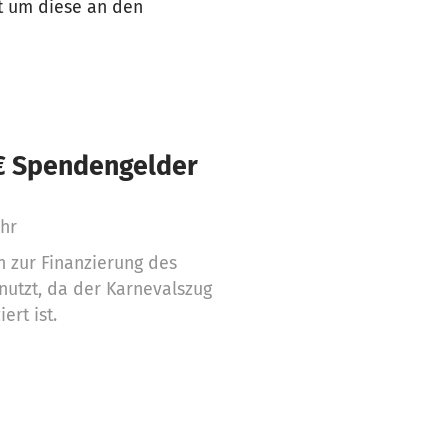
t um diese an den
€ Spendengelder
ahr
 zur Finanzierung des
utzt, da der Karnevalszug
ert ist.