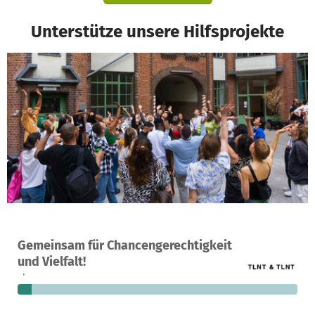
Unterstütze unsere Hilfsprojekte
Ein Projekt in Berlin, Deutschland
Gemeinsam für Chancengerechtigkeit
51
5 %
101.982 €
und Vielfalt!
Spenden
finanziert
fehlen noch