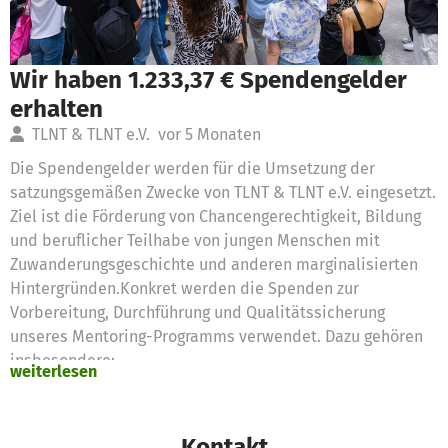
Wir haben 1.233,37 € Spendengelder
erhalten
TLNT & TLNT e.V.
vor 5 Monaten
Die Spendengelder werden für die Umsetzung der
satzungsgemäßen Zwecke von TLNT & TLNT e.V. eingesetzt.
Ziel ist die Förderung von Chancengerechtigkeit, Bildung
und beruflicher Teilhabe von jungen Menschen mit
Zuwanderungsgeschichte und anderen marginalisierten
Hintergründen.Konkret werden die Spenden zur
Vorbereitung, Durchführung und Qualitätssicherung
unseres Mentoring-Programms verwendet. Dazu gehören
insbesondere:
weiterlesen
Konzeption, Organisation und Koordination des
Mentoring-Programms Betreuung und Begleitung von
Mentees und Mentor:innen Planung und Durchführung von
Kontakt