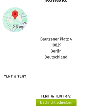
Workshops, Informations- und Austauschformaten
Erstellung und Pflege von Programmstrukturen,
Materialien und Dokumentationen Projektbezogene
Verwaltungs- und Organisationskosten, die für die
Durchführung des Programms erforderlich sind Alle
Ausgaben erfolgen ausschließlich im Rahmen der
steuerbegünstigten Zwecke gemäß der Abgabenordnung
Bautzener Platz 4
(§§ 51–68 AO) und entsprechend der Satzung von TLNT &
10829
TLNT e.V.Sollten sich im Projektverlauf inhaltliche oder
Berlin
organisatorische Anpassungen ergeben, werden diese
Deutschland
transparent in der Projektbeschreibung kommuniziert und
die Bedarfe entsprechend aktualisiert. Die Verwendung
der Spendengelder bleibt dabei stets an den
gemeinnützigen Zweck des Projekts gebunden.
TLNT & TLNT e.V.
Nachricht schreiben