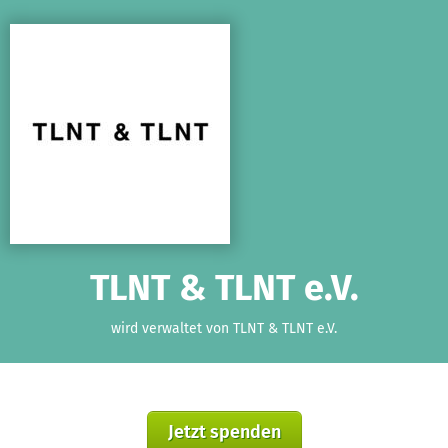
Zum Hauptinhalt springen
Erklärung zur Barrierefreiheit anzeigen
TLNT & TLNT e.V.
wird verwaltet von TLNT & TLNT e.V.
Jetzt spenden