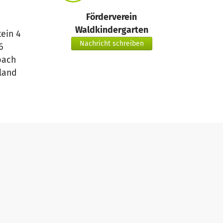
Förderverein
Waldkindergarten
ein 4
Nachricht schreiben
6
ach
land