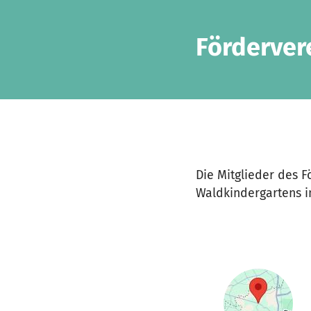
Zum Hauptinhalt springen
Erklärung zur Barrierefreiheit anzeigen
Förderver
Die Mitglieder des F
Waldkindergartens in