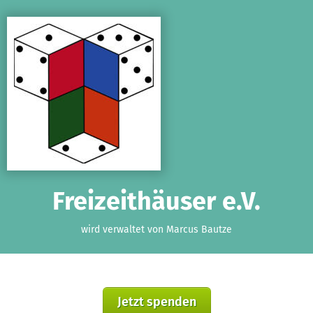
Zum Hauptinhalt springen
Erklärung zur Barrierefreiheit anzeigen
Freizeithäuser e.V.
wird verwaltet von Marcus Bautze
Jetzt spenden