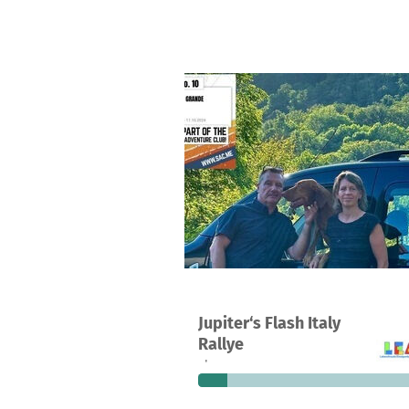
Ein Projekt in Eisenach, Deutschlan
Jupiter‘s Flash Italy
13
12 %
4.
Rallye
Spenden
finanziert
fehle