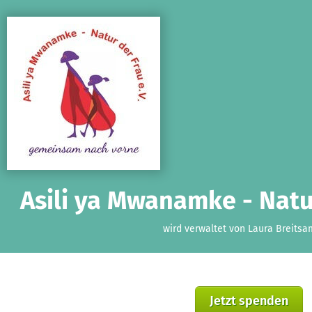
Zum Hauptinhalt springen
Erklärung zur Barrierefreiheit anzeigen
Asili ya Mwanamke - Natur
wird verwaltet von Laura Breitsa
Jetzt spenden