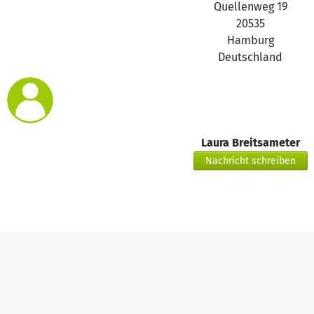
Binden die Unterrichtsteilnahme der Schülerinnen an der 
Quellenweg 19
verbessert und somit ihre Bildung gestärkt. Zweitens könne
20535
Leihnähmaschinen ein eigenes Einkommen erzielen und wirt
Hamburg
Deutschland
Wir danken euch allen sehr herzlich für eure weiteren Spe
bessere berufliche Chancen und ermutigen Menschen in Nak
weiter!
https://betterplace-
Laura Breitsameter
assets.betterplace.org/uploads/project/image/000/141/3
Nachricht schreiben