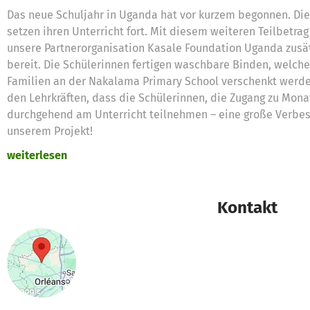
Das neue Schuljahr in Uganda hat vor kurzem begonnen. Die
setzen ihren Unterricht fort. Mit diesem weiteren Teilbetra
unsere Partnerorganisation Kasale Foundation Uganda zusätz
bereit. Die Schülerinnen fertigen waschbare Binden, welch
Familien an der Nakalama Primary School verschenkt werde
den Lehrkräften, dass die Schülerinnen, die Zugang zu Mona
durchgehend am Unterricht teilnehmen – eine große Verbess
unserem Projekt!
weiterlesen
Außerdem kauft die Kasale Foundation Uganda mit Mitteln
Nähmaschinen. Durch die bisherigen Spenden haben sie be
Frauen aus dem Ort Nakalama, die nähen können, aber kein
Kontakt
sich die Maschinen aus. Sie erhalten anfangs Stoffe, aus de
andere Produkte herstellen und diese selbst verkaufen. D
für den Kauf weiterer Stoffe… und sie können Geld anspare
eine eigene Nähmaschine zu kaufen und ein selbständiges 
Auf diese Weise ermöglichen eure Spenden zweierlei: Erst