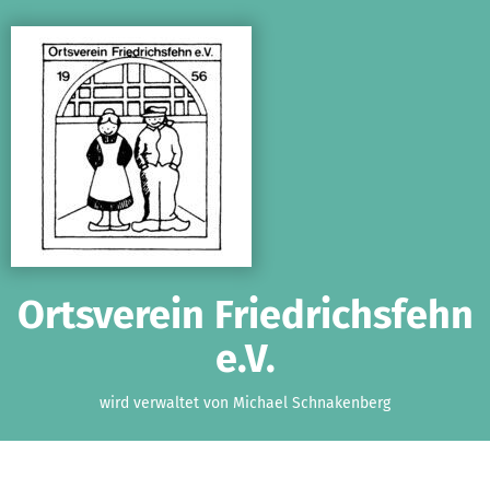
Zum Hauptinhalt springen
Erklärung zur Barrierefreiheit anzeigen
Ortsverein Friedrichsfehn
e.V.
wird verwaltet von Michael Schnakenberg