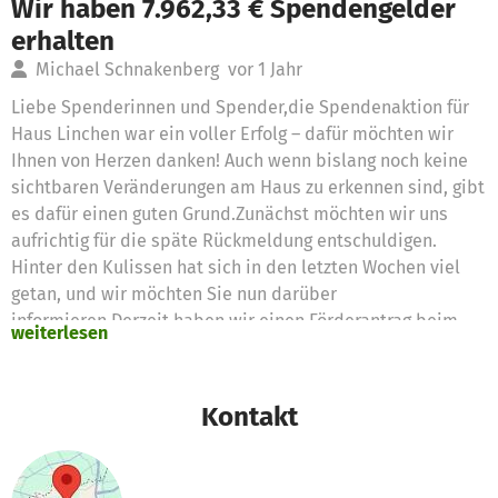
Wir haben 7.962,33 € Spendengelder
erhalten
Michael Schnakenberg
vor 1 Jahr
Liebe Spenderinnen und Spender,die Spendenaktion für
Haus Linchen war ein voller Erfolg – dafür möchten wir
Ihnen von Herzen danken! Auch wenn bislang noch keine
sichtbaren Veränderungen am Haus zu erkennen sind, gibt
es dafür einen guten Grund.Zunächst möchten wir uns
aufrichtig für die späte Rückmeldung entschuldigen.
Hinter den Kulissen hat sich in den letzten Wochen viel
getan, und wir möchten Sie nun darüber
informieren.Derzeit haben wir einen Förderantrag beim
weiterlesen
Amt für regionale Landesentwicklung (ArL) gestellt, um
das Haus zu einem Dorfgemeinschaftshaus und damit zu
einem öffentlichen Gebäude umzubauen. Bis zur
Kontakt
Genehmigung, die wir für das Frühjahr erwarten, dürfen
leider keine baulichen Maßnahmen durchgeführt werden,
da dies die Förderung gefährden könnte. Das bedeutet für