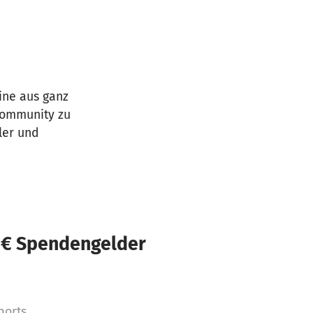
eine aus ganz
-Community zu
ler und
 € Spendengelder
orts.