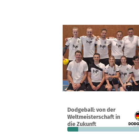
Ein Projekt in Chemnitz, Deutschlan
Dodgeball: von der
20
13 %
1.
Weltmeisterschaft in
Spenden
finanziert
fehle
die Zukunft