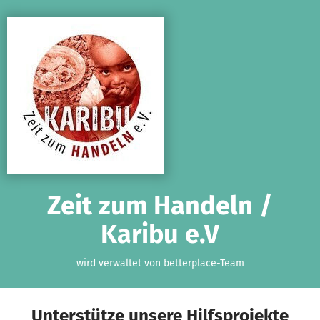
Zum Hauptinhalt springen
Erklärung zur Barrierefreiheit anzeigen
Zeit zum Handeln /
Karibu e.V
wird verwaltet von betterplace-Team
Unterstütze unsere Hilfsprojekte