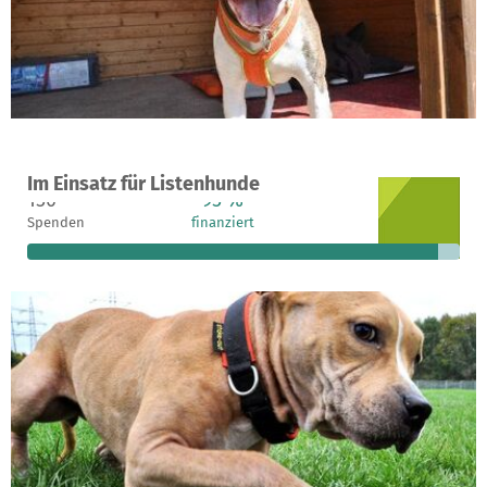
Ein Projekt in Köln, Deutschland
Im Einsatz für Listenhunde
150
95 %
205 €
Spenden
finanziert
fehlen noch