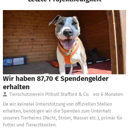
Wir haben 87,70 € Spendengelder
erhalten
Tierschutzverein Pitbull Stafford & Co.
vor 6 Monaten
Da wir keinelei Unterstützung von offiziellen Stellen
erhalten, benötigen wir die Spenden zum Unterhalt
unseres Tierheims (Pacht, Strom, Wasser etc.), primär für
Futter und Tierarztkosten.