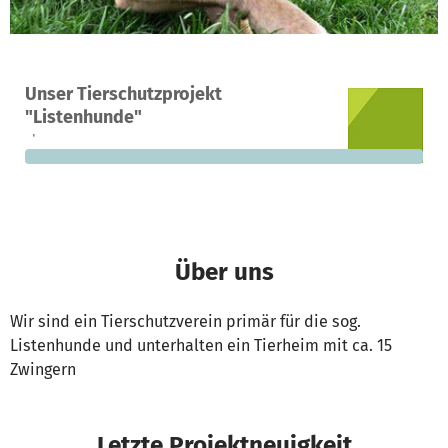
Ein Projekt in Köln, Deutschland
Unser Tierschutzprojekt
0
0 %
10.000 €
"Listenhunde"
Spenden
finanziert
fehlen noch
Über uns
Wir sind ein Tierschutzverein primär für die sog.
Listenhunde und unterhalten ein Tierheim mit ca. 15
Zwingern
Letzte Projektneuigkeit