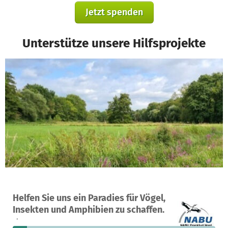
Jetzt spenden
Unterstütze unsere Hilfsprojekte
Ein Projekt in Frankfurt am Main, Deutschland
Helfen Sie uns ein Paradies für Vögel,
18
7 %
4.645 €
Insekten und Amphibien zu schaffen.
Spenden
finanziert
fehlen noch