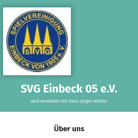
Zum Hauptinhalt springen
Erklärung zur Barrierefreiheit anzeigen
SVG Einbeck 05 e.V.
wird verwaltet von Hans-Jürgen Kettler
Über uns