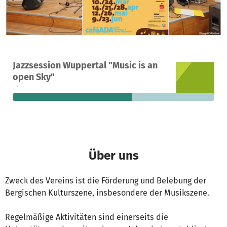
Ein Projekt in Wuppertal, Deutschland
Jazzsession Wuppertal "Music is an
28
59 %
815 €
open Sky"
Spenden
finanziert
fehlen noch
Über uns
Zweck des Vereins ist die Förderung und Belebung der
Bergischen Kulturszene, insbesondere der Musikszene.
Regelmäßige Aktivitäten sind einerseits die