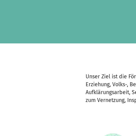
Zum Hauptinhalt springen
Erklärung zur Barrierefreiheit anzeigen
Unser Ziel ist die F
Erziehung, Volks-, 
Aufklärungsarbeit, S
zum Vernetzung, Insp