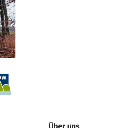
and
.161 €
n noch
Über uns