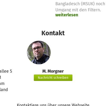
Bangladesch (MSUK) noch e
Umgang mit den Filtern.
weiterlesen
Lieben Dank für Eure tolle
Markus Morgner
Kontakt
allee 5
M. Morgner
1
Nachricht schreiben
am
land
Kontaktiere uns über unsere Webseite