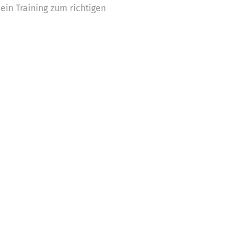
in Training zum richtigen
 Unterstützung!