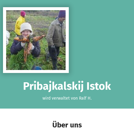
Zum Hauptinhalt springen
Erklärung zur Barrierefreiheit anzeigen
Pribajkalskij Istok
wird verwaltet von Ralf H.
Über uns