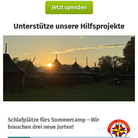
Jetzt spenden
Unterstütze unsere Hilfsprojekte
Ein Projekt in Frankenhardt, Deutschland
Schlafplätze fürs Sommercamp – Wir
23
18 %
10.230 €
brauchen drei neue Jurten!
Spenden
finanziert
fehlen noch