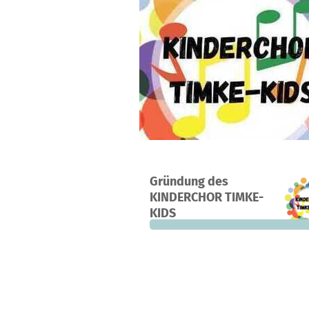
Ein Projekt in Kirchtimke, Deutschla
Gründung des
0
0 %
KINDERCHOR TIMKE-
Spenden
finanziert
fehle
KIDS