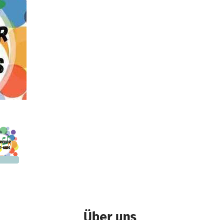
nd
400 €
n noch
Über uns