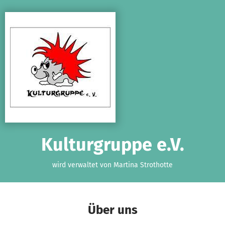
Zum Hauptinhalt springen
Erklärung zur Barrierefreiheit anzeigen
Kulturgruppe e.V.
wird verwaltet von Martina Strothotte
Über uns