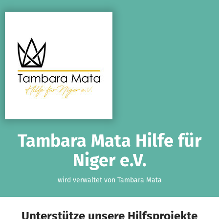
Zum Hauptinhalt springen
Erklärung zur Barrierefreiheit anzeigen
Tambara Mata Hilfe für
Niger e.V.
wird verwaltet von Tambara Mata
Unterstütze unsere Hilfsprojekte