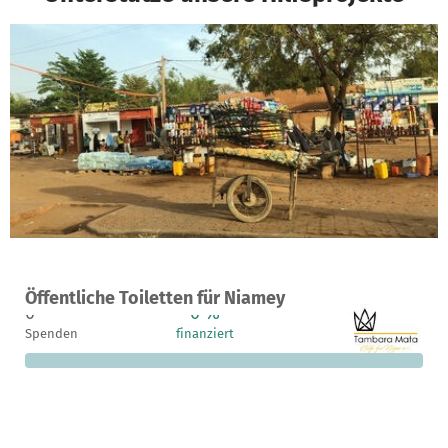
Ein Projekt in Niamey, Niger
Öffentliche Toiletten für Niamey
0
0 %
117.014 €
Spenden
finanziert
fehlen noch