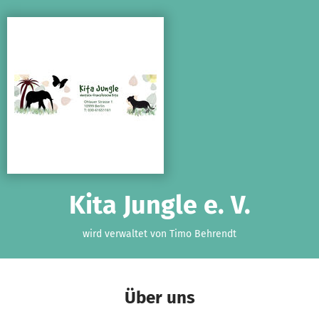
Zum Hauptinhalt springen
Erklärung zur Barrierefreiheit anzeigen
Kita Jungle e. V.
wird verwaltet von Timo Behrendt
Über uns