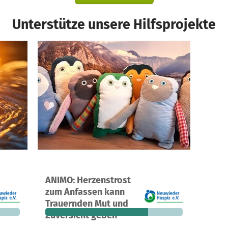
Unterstütze unsere Hilfsprojekte
Ein Projekt in Neuwied, Deutschland
ANIMO: Herzenstrost
125 €
18
75 %
500 €
zum Anfassen kann
n noch
Spenden
finanziert
fehlen noch
Trauernden Mut und
Zuversicht geben