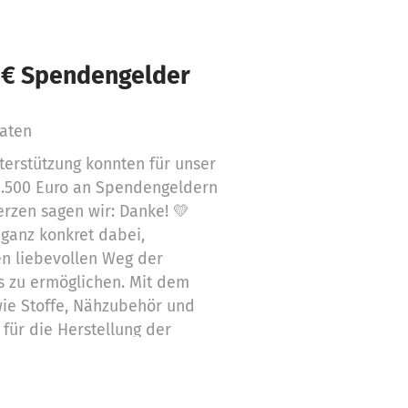
 € Spendengelder
aten
terstützung konnten für unser
1.500 Euro an Spendengeldern
rzen sagen wir: Danke! 💛
ganz konkret dabei,
n liebevollen Weg der
s zu ermöglichen. Mit dem
ie Stoffe, Nähzubehör und
e für die Herstellung der
ötigt werden. So können aus
storbener Angehöriger
ssen entstehen – weich,