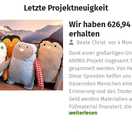
Letzte Projektneuigkeit
Wir haben 626,94
erhalten
Beate Christ
vor 4 Mon
Dank eurer großartigen Un
ANIMO-Projekt insgesamt 
gesammelt werden. Von He
Diese Spenden helfen uns 
trauernden Menschen eine
Erinnerung und des Troste
Geld werden Materialien w
Füllmaterial finanziert, di
weiterlesen
individuellen ANIMOS ben
den Kleidungsstücken ver
einzigartige Erinnerungski