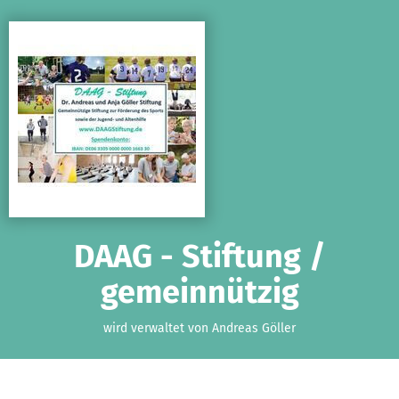
Zum Hauptinhalt springen
Erklärung zur Barrierefreiheit anzeigen
DAAG - Stiftung /
gemeinnützig
wird verwaltet von Andreas Göller