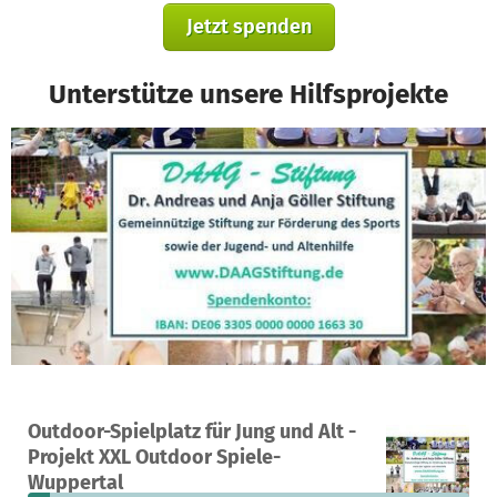
Jetzt spenden
Unterstütze unsere Hilfsprojekte
Ein Projekt in Wuppertal, Deutschland
Outdoor-Spielplatz für Jung und Alt -
8
5 %
9.484 €
Projekt XXL Outdoor Spiele-
Spenden
finanziert
fehlen noch
Wuppertal