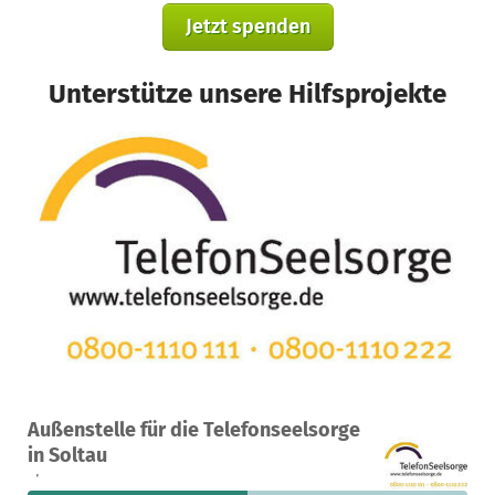
Jetzt spenden
Unterstütze unsere Hilfsprojekte
Ein Projekt in Soltau, Deutschland
Außenstelle für die Telefonseelsorge
26
50 %
1.990 €
in Soltau
Spenden
finanziert
fehlen noch