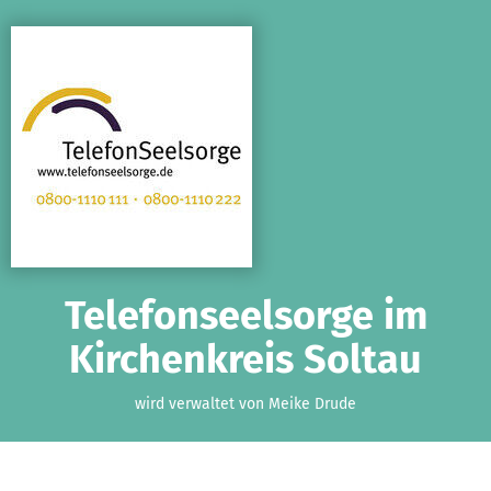
Zum Hauptinhalt springen
Erklärung zur Barrierefreiheit anzeigen
Telefonseelsorge im
Kirchenkreis Soltau
wird verwaltet von Meike Drude