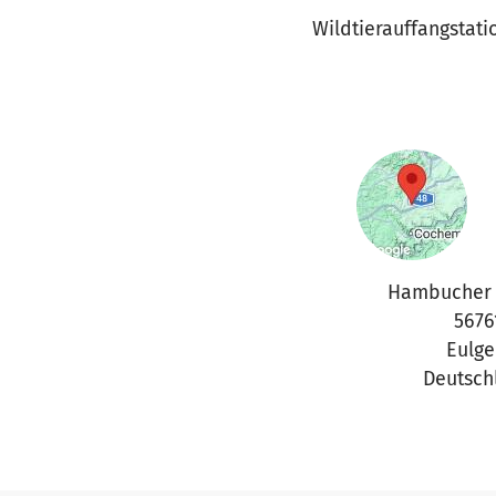
Wildtierauffangstati
Hambucher 
5676
Eulg
Deutsch