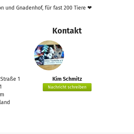
on und Gnadenhof, für fast 200 Tiere ❤
Kontakt
Straße 1
Kim Schmitz
1
Nachricht schreiben
em
land