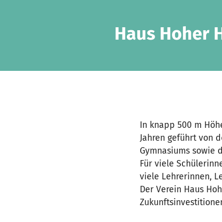
Zum Hauptinhalt springen
Erklärung zur Barrierefreiheit anzeigen
Haus Hoher H
In knapp 500 m Höhe
Jahren geführt von 
Gymnasiums sowie de
Für viele Schülerinn
viele Lehrerinnen, L
Der Verein Haus Hohe
Zukunftsinvestitione