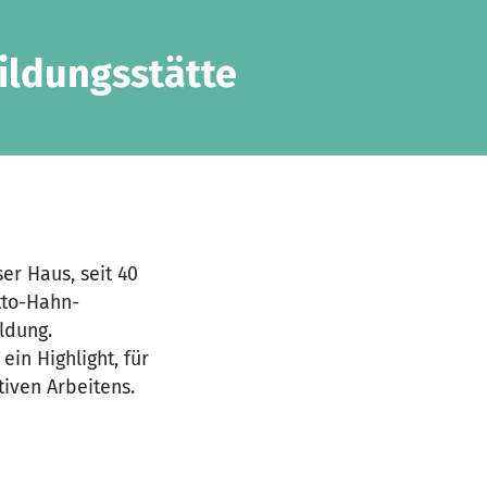
ildungsstätte
er Haus, seit 40
tto-Hahn-
ldung.
in Highlight, für
iven Arbeitens.