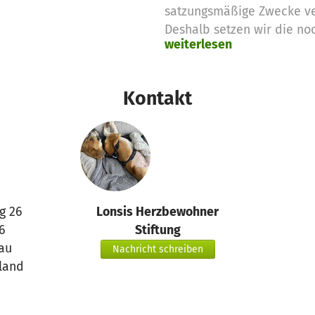
satzungsmäßige Zwecke v
Deshalb setzen wir die no
weiterlesen
Spendengelder für diese 
Vielen Dank für eure Unter
das betterplace.org-Team
Kontakt
g 26
Lonsis Herzbewohner
6
Stiftung
au
Nachricht schreiben
land