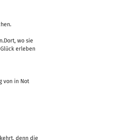
chen.
.Dort, wo sie
 Glück erleben
g von in Not
ekehrt, denn die