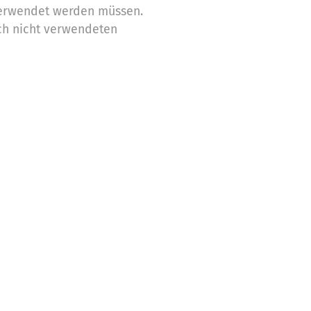
erwendet werden müssen.
ch nicht verwendeten
Zwecke ein
stützung,