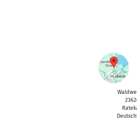
Waldwe
2362
Ratek
Deutsch