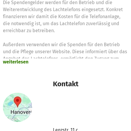
Die Spendengelder werden für den Betrieb und die
Weiterentwicklung des Lachtelefons eingesetzt. Konkret
finanzieren wir damit die Kosten für die Telefonanlage,
die notwendig ist, um das Lachtelefon zuverlässig und
erreichbar zu betreiben.
Außerdem verwenden wir die Spenden für den Betrieb
und die Pflege unserer Website. Diese informiert über das
Angebot des Lachtelefons, ermöglicht den Zugang zum
weiterlesen
Projekt und unterstützt die Gewinnung von ehrenamtlich
Engagierten.
Kontakt
Mit Deiner Spende trägst Du dazu bei, dass das
Lachtelefon dauerhaft bestehen kann und Menschen
Momente der Freude und des Lachens geschenkt werden.
Lenzstr. 11 c