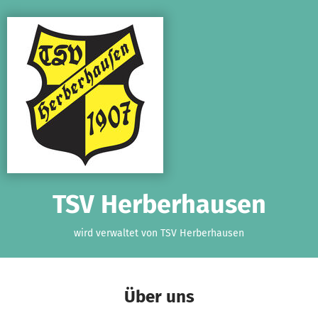
Zum Hauptinhalt springen
Erklärung zur Barrierefreiheit anzeigen
TSV Herberhausen
wird verwaltet von TSV Herberhausen
Über uns