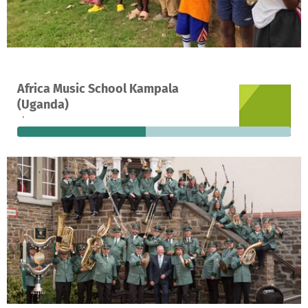
Ein Projekt in Uganda, Republik Kongo
Africa Music School Kampala
104
47 %
7.550 €
(Uganda)
Spenden
finanziert
fehlen noch