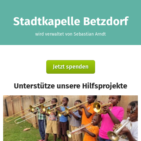
Zum Hauptinhalt springen
Erklärung zur Barrierefreiheit anzeigen
Stadtkapelle Betzdorf
wird verwaltet von Sebastian Arndt
Jetzt spenden
Unterstütze unsere Hilfsprojekte