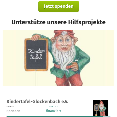
Jetzt spenden
Unterstütze unsere Hilfsprojekte
Ein Projekt in München, Deutschland
Kindertafel-Glockenbach e.V.
330
93 %
2.850 €
Spenden
finanziert
fehlen noch