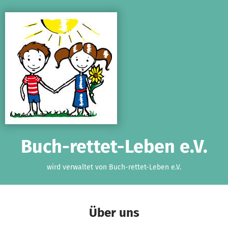
Zum Hauptinhalt springen
Erklärung zur Barrierefreiheit anzeigen
Buch-rettet-Leben e.V.
wird verwaltet von Buch-rettet-Leben e.V.
Über uns