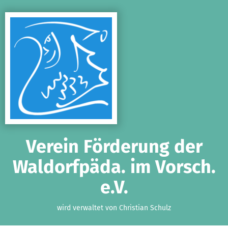
Zum Hauptinhalt springen
Erklärung zur Barrierefreiheit anzeigen
Verein Förderung der
Waldorfpäda. im Vorsch.
e.V.
wird verwaltet von Christian Schulz