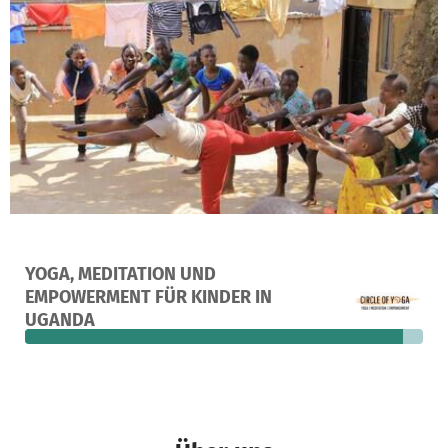
Ein Projekt in kampala, Uganda
YOGA, MEDITATION UND
127
95 %
147 €
EMPOWERMENT FÜR KINDER IN
Spenden
finanziert
fehlen noch
UGANDA