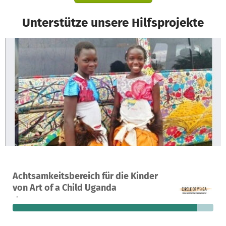
Unterstütze unsere Hilfsprojekte
Ein Projekt in Kampala, Uganda
Achtsamkeitsbereich für die Kinder
10
92 %
17 €
von Art of a Child Uganda
Spenden
finanziert
fehlen noch