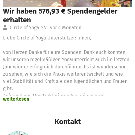
Wir haben 576,93 € Spendengelder
erhalten
Circle of Yoga e.V.
vor 4 Monaten
Liebe Circle of Yoga Unterstützer: innen,
von Herzen Danke für eure Spenden! Dank euch konnten
wir unseren regelmäßigen Yogaunterricht auch im letzten
Jahr wieder erfolgreich durchführen. Es ist wunderschön
zu sehen, wie sich die Praxis weiterentwickelt und wie
viel Stabilität und Kraft sie den Jugendlichen und Frauen
gibt.
Aufgrund von Umstrukturierungen bei unserer
weiterlesen
Partnerorganisation vor Ort, sind wir zur Zeit in
Gesprächen und werden in Uganda die
Kooperationseinrichtung wechseln.
Kontakt
Das Vertrauen und die Zusammenarbeit mit unserer
Yogalehrerin Joy sind weiter gewachsen und so ist sie bei