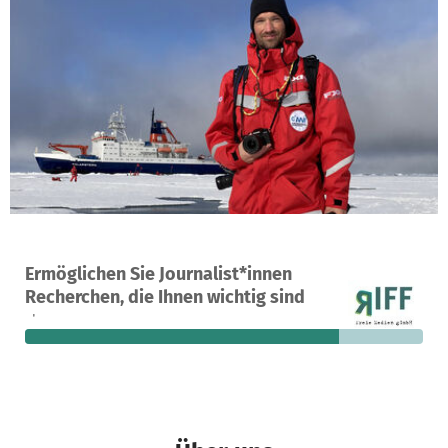
Ein Projekt in Berlin, Deutschland
Ermöglichen Sie Journalist*innen
45
79 %
6.538 €
Recherchen, die Ihnen wichtig sind
Spenden
finanziert
fehlen noch