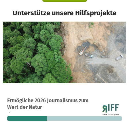
Unterstütze unsere Hilfsprojekte
Ein Projekt in Berlin, Deutschland
Ermögliche 2026 Journalismus zum
4
35 %
7.010 €
Wert der Natur
Spenden
finanziert
fehlen noch