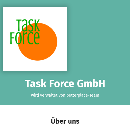
Zum Hauptinhalt springen
Erklärung zur Barrierefreiheit anzeigen
Task Force GmbH
wird verwaltet von betterplace-Team
Über uns