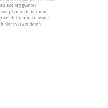
erplace.org gGmbH
ce.org) zeitnah für deren
erwendet werden müssen.
ch nicht verwendeten
Zwecke ein
stützung,