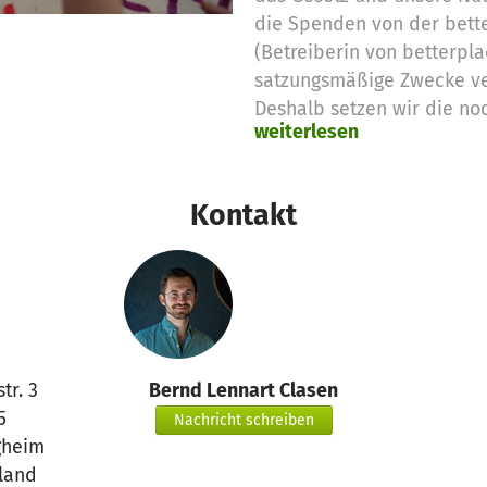
die Spenden von der bett
(Betreiberin von betterpla
satzungsmäßige Zwecke v
Deshalb setzen wir die no
weiterlesen
Spendengelder für diese 
Vielen Dank für eure Unter
das betterplace.org-Team
Kontakt
tr. 3
Bernd Lennart Clasen
5
Nachricht schreiben
gheim
land