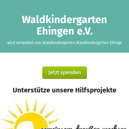
Zum Hauptinhalt springen
Erklärung zur Barrierefreiheit anzeigen
Waldkindergarten
Ehingen e.V.
wird verwaltet von Waldkindergarten Waldkindergarten Ehinge
Jetzt spenden
Unterstütze unsere Hilfsprojekte