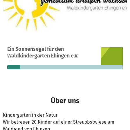
Ein Projekt in Ehingen (Donau), Deutschland
Ein Sonnensegel für den
16
11 %
4.402 €
Waldkindergarten Ehingen e.V.
Spenden
finanziert
fehlen noch
Über uns
Kindergarten in der Natur
Wir betreuen 20 Kinder auf einer Streuobstwiese am
Waldrand von Ehingen.