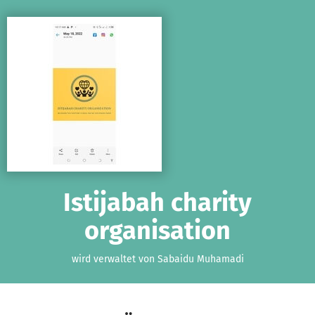
Zum Hauptinhalt springen
Erklärung zur Barrierefreiheit anzeigen
Istijabah charity
organisation
wird verwaltet von Sabaidu Muhamadi