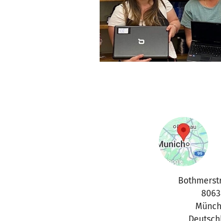
Bothmerst
8063
Münch
Deutsch