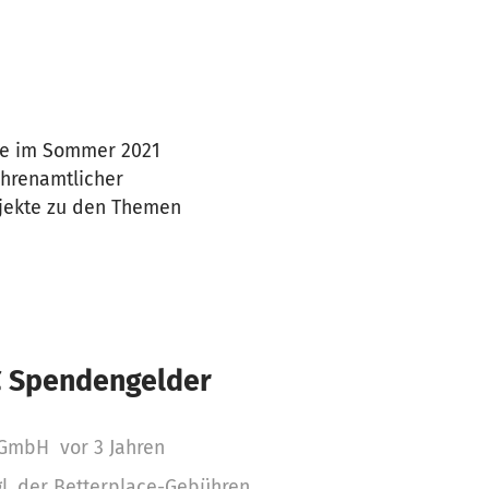
he im Sommer 2021
ehrenamtlicher
rojekte zu den Themen
€ Spendengelder
 gGmbH
vor 3 Jahren
gl. der Betterplace-Gebühren