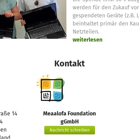
werden für den Zukauf von 
gespendeten Geräte (z.B. 
beinhaltet primär den Kau
Netzteilen.
weiterlesen
Kontakt
raße 14
Meaalofa Foundation
4
gGmbH
en
Nachricht schreiben
land