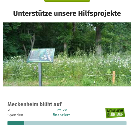
Unterstütze unsere Hilfsprojekte
Ein Projekt in Meckenheim, Deutschland
Meckenheim blüht auf
5
14 %
2.980 €
Spenden
finanziert
fehlen noch