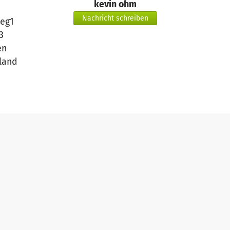
kevin ohm
Nachricht schreiben
eg1
3
en
land