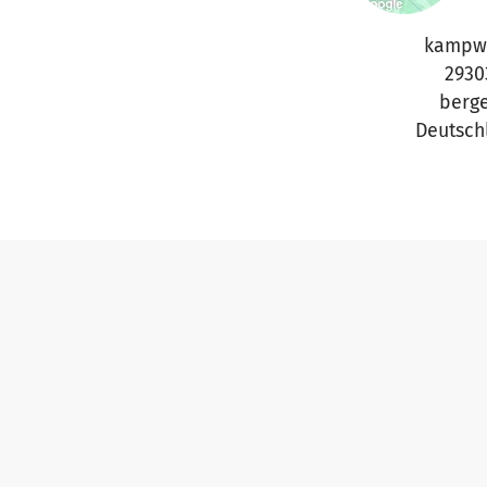
kampw
2930
berg
Deutsch