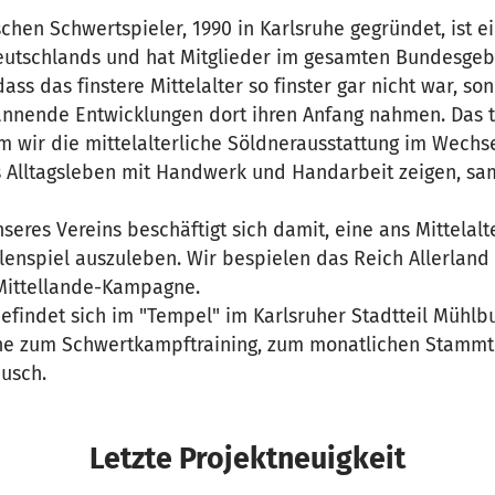
chen Schwertspieler, 1990 in Karlsruhe gegründet, ist ei
Deutschlands und hat Mitglieder im gesamten Bundesgebi
dass das finstere Mittelalter so finster gar nicht war, s
annende Entwicklungen dort ihren Anfang nahmen. Das t
m wir die mittelalterliche Söldnerausstattung im Wechse
es Alltagsleben mit Handwerk und Handarbeit zeigen, s
seres Vereins beschäftigt sich damit, eine ans Mittelal
llenspiel auszuleben. Wir bespielen das Reich Allerlan
Mittellande-Kampagne.
findet sich im "Tempel" im Karlsruher Stadtteil Mühlbur
he zum Schwertkampftraining, zum monatlichen Stammti
usch.
Letzte Projektneuigkeit