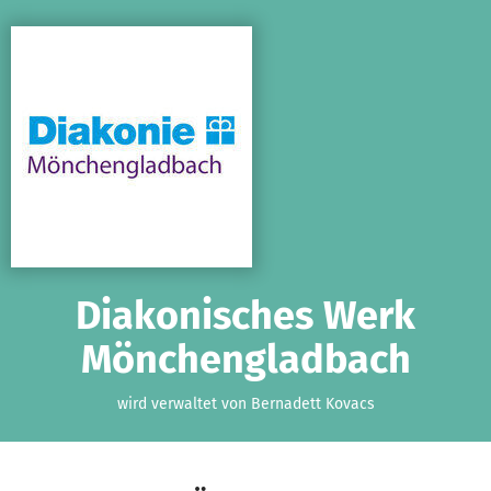
Zum Hauptinhalt springen
Erklärung zur Barrierefreiheit anzeigen
Diakonisches Werk
Mönchengladbach
wird verwaltet von Bernadett Kovacs