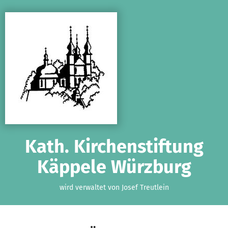
Zum Hauptinhalt springen
Erklärung zur Barrierefreiheit anzeigen
Kath. Kirchenstiftung
Käppele Würzburg
wird verwaltet von Josef Treutlein